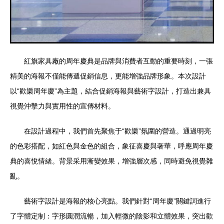
紅旗家具廠的周年慶典是品牌與消費者互動的重要時刻，一張
精美的海報不僅能傳遞促銷信息，更能增強品牌形象。本次設計
以“歡樂周年慶”為主題，結合促銷海報與藝術字設計，打造出兼具
視覺沖擊力與實用性的宣傳材料。
在設計過程中，我們首先聚焦于“歡樂”氛圍的營造。通過明亮
的色彩搭配，如紅色與金色的組合，象征喜慶與奢華，呼應周年慶
典的喜悅情緒。背景采用漸變效果，增強層次感，同時避免視覺雜
亂。
藝術字設計是海報的核心亮點。我們針對“周年慶”關鍵詞進行
了字體定制：字形圓潤流暢，加入輕微的陰影和立體效果，突出歡