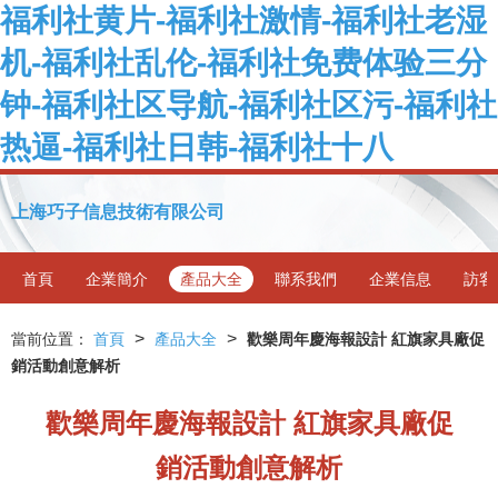
福利社黄片-福利社激情-福利社老湿
机-福利社乱伦-福利社免费体验三分
钟-福利社区导航-福利社区污-福利社
热逼-福利社日韩-福利社十八
上海巧子信息技術有限公司
首頁
企業簡介
產品大全
聯系我們
企業信息
訪客
>
>
當前位置：
首頁
產品大全
歡樂周年慶海報設計 紅旗家具廠促
銷活動創意解析
歡樂周年慶海報設計 紅旗家具廠促
銷活動創意解析