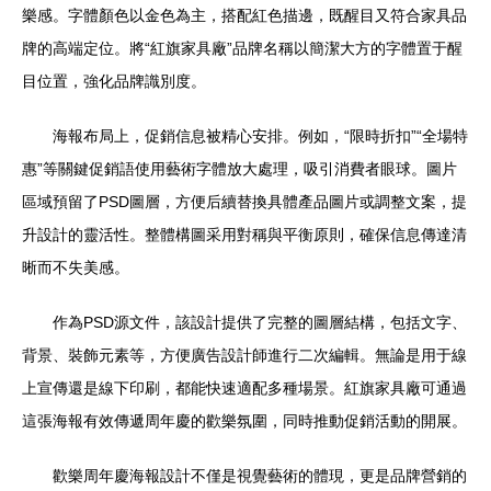
樂感。字體顏色以金色為主，搭配紅色描邊，既醒目又符合家具品
牌的高端定位。將“紅旗家具廠”品牌名稱以簡潔大方的字體置于醒
目位置，強化品牌識別度。
海報布局上，促銷信息被精心安排。例如，“限時折扣”“全場特
惠”等關鍵促銷語使用藝術字體放大處理，吸引消費者眼球。圖片
區域預留了PSD圖層，方便后續替換具體產品圖片或調整文案，提
升設計的靈活性。整體構圖采用對稱與平衡原則，確保信息傳達清
晰而不失美感。
作為PSD源文件，該設計提供了完整的圖層結構，包括文字、
背景、裝飾元素等，方便廣告設計師進行二次編輯。無論是用于線
上宣傳還是線下印刷，都能快速適配多種場景。紅旗家具廠可通過
這張海報有效傳遞周年慶的歡樂氛圍，同時推動促銷活動的開展。
歡樂周年慶海報設計不僅是視覺藝術的體現，更是品牌營銷的