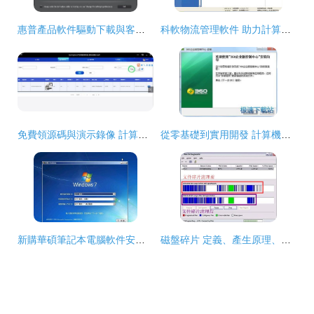
惠普產品軟件驅動下載與客戶支持全指南 從打印機到電腦驅動的完整解決方案
科軟物流管理軟件 助力計算機軟件開發行業的物流智慧升級
免費領源碼與演示錄像 計算機畢設與軟件開發一站式學習助手
從零基礎到實用開發 計算機軟件開發入門教程
新購華碩筆記本電腦軟件安裝指南 從基礎操作到開發環境搭建
磁盤碎片 定義、產生原理、清理原因及硬盤類型差異探析