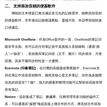
二、 支持添加音頻的便簽軟件
傳統的文本便簽已無法滿足多元化的記錄需求。能夠添加音頻
的便簽軟件，非常適合記錄會議要點、靈感片段、外語學習或快速
口述備忘。
Microsoft OneNote
：作為Office套件的一員，OneNote的筆記功
能非常全面。你可以在任何筆記頁中直接插入音頻錄制（通過“插
入”->“錄音”），音頻會與筆記內容（文字、圖片）同步保存，方便
回溯。其多平臺同步特性是一大優勢。
Evernote (印象筆記)
：在付費的高級版或專業版中，Evernote支
持在筆記中添加音頻附件。雖然其核心是文本筆記，但作為多媒體
信息的容器非?？煽?，強大的搜索和整理功能可以幫助你高效管理
所有筆記。
Notion
：這款集成了筆記、數據庫、任務管理等多功能的協作工
具，可以通過其“媒體”塊或直接上傳文件的方式，將音頻文件添加