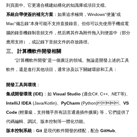
到頁面中。它更適合構建結構化的知識庫或項目文檔。
系統自帶便簽的補充方案
：如果追求極簡，Windows“便箋”或
Mac“備忘錄”本身可能不支持直接錄音。但你可以先使用手機或電
腦的錄音機錄制音頻文件，然后將其作為附件拖入到便簽中（部分
應用支持），或記錄下音頻文件的存放路徑。
三、 計算機軟件開發相關
“計算機軟件開發”是一個廣泛的領域。無論是開發上述的工具
軟件，還是進行其他項目，通常涉及以下關鍵環節和工具：
開發工具與環境
：
集成開發環境 (IDE)
：如
Visual Studio
(適合C#, C++, .NET等)、
IntelliJ IDEA
(Java/Kotlin)、
PyCharm
(Python)、
VS
Code
(輕量級，支持幾乎所有語言通過插件擴展) 等，它們提供了
代碼編輯、調試、版本控制等一體化功能。
版本控制系統
：
Git
是現代軟件開發的標配，配合
GitHub
,