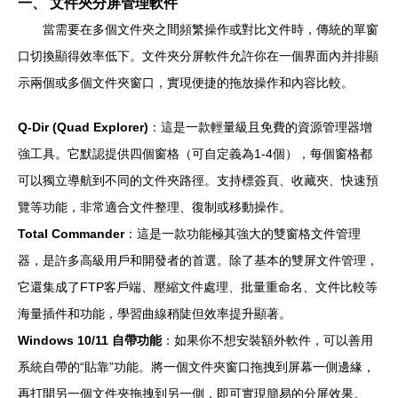
一、 文件夾分屏管理軟件
當需要在多個文件夾之間頻繁操作或對比文件時，傳統的單窗
口切換顯得效率低下。文件夾分屏軟件允許你在一個界面內并排顯
示兩個或多個文件夾窗口，實現便捷的拖放操作和內容比較。
Q-Dir (Quad Explorer)
：這是一款輕量級且免費的資源管理器增
強工具。它默認提供四個窗格（可自定義為1-4個），每個窗格都
可以獨立導航到不同的文件夾路徑。支持標簽頁、收藏夾、快速預
覽等功能，非常適合文件整理、復制或移動操作。
Total Commander
：這是一款功能極其強大的雙窗格文件管理
器，是許多高級用戶和開發者的首選。除了基本的雙屏文件管理，
它還集成了FTP客戶端、壓縮文件處理、批量重命名、文件比較等
海量插件和功能，學習曲線稍陡但效率提升顯著。
Windows 10/11 自帶功能
：如果你不想安裝額外軟件，可以善用
系統自帶的“貼靠”功能。將一個文件夾窗口拖拽到屏幕一側邊緣，
再打開另一個文件夾拖拽到另一側，即可實現簡易的分屏效果。