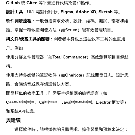
GitLab
或
Gitee
等平臺進行代碼托管和協作。
設計工具
：UI/UX設計會用到
Figma
,
Adobe XD
,
Sketch
等。
軟件開發流程
：一般包括需求分析、設計、編碼、測試、部署和維
護。掌握一種敏捷開發方法（如Scrum）能有效管理項目。
與文件/便簽工具的關聯
：開發者本身也是這些效率工具的重度用
戶。例如：
使用分屏文件管理器（如Total Commander）高效瀏覽項目目錄結
構。
使用支持多媒體的筆記軟件（如OneNote）記錄開發日志、設計思
路、會議錄音或保存錯誤解決方案。
開發類似的效率工具，則需要掌握相應的編程語言（如
C++、C#、Java、Electron框架等）
和系統API知識。
與建議
選擇軟件時，請根據你的具體需求、操作習慣和預算來決定：